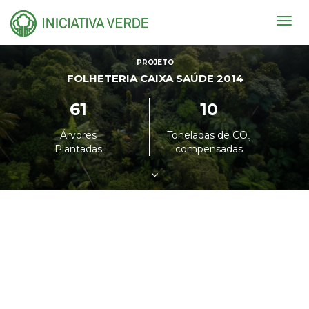
Togg
navig
PROJETO
FOLHETERIA CAIXA SAÚDE 2014
61
10
Árvores
Toneladas de CO
²
Plantadas
compensadas