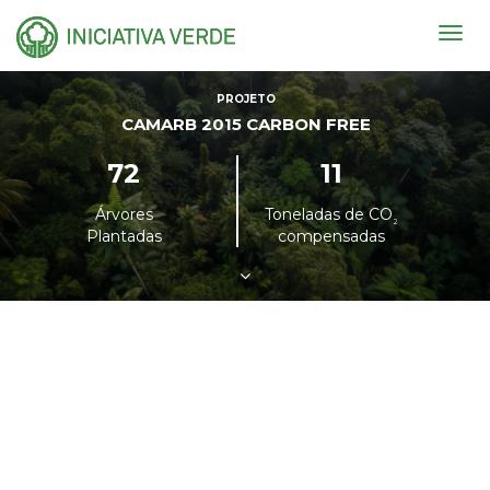
Togg
navig
PROJETO
CAMARB 2015 CARBON FREE
72
11
Árvores
Toneladas de CO
²
Plantadas
compensadas