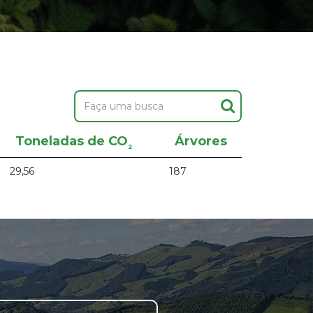
Toneladas de CO
Árvores
²
29,56
187