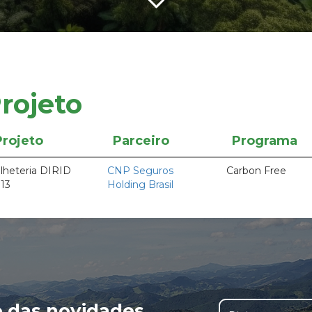
rojeto
Projeto
Parceiro
Programa
lheteria DIRID
CNP Seguros
Carbon Free
13
Holding Brasil
o das novidades