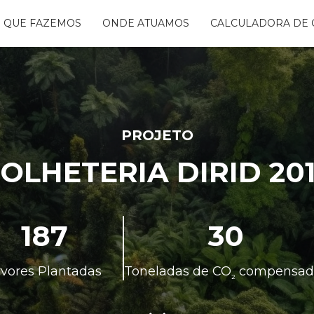
 QUE FAZEMOS
ONDE ATUAMOS
CALCULADORA DE 
NTANDO ÁGUAS
BON FREE
GO DA FLORESTA
S
OGRAMA
CENTES
PROJETO
TAURA RIBEIRA -
OLHETERIA DIRID 20
BIO
NTOS
187
30
rvores Plantadas
Toneladas de CO
compensad
²