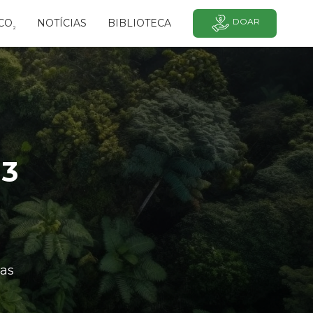
DOAR
CO
NOTÍCIAS
BIBLIOTECA
²
13
as