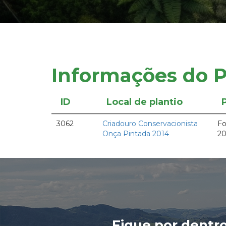
Informações do P
ID
Local de plantio
3062
Criadouro Conservacionista
Fo
Onça Pintada 2014
20
Fique por dentr