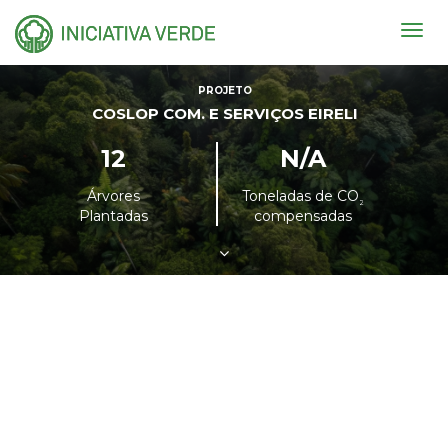
Togg
navig
PROJETO
COSLOP COM. E SERVIÇOS EIRELI
12
N/A
Árvores
Toneladas de CO
²
Plantadas
compensadas