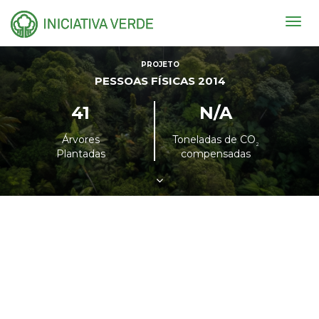
Togg
navig
PROJETO
PESSOAS FÍSICAS 2014
41
N/A
Árvores
Toneladas de CO
²
Plantadas
compensadas