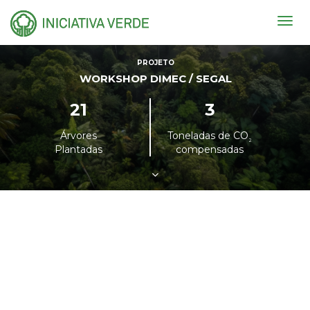
Togg
navig
PROJETO
WORKSHOP DIMEC / SEGAL
21
3
Árvores
Toneladas de CO
²
Plantadas
compensadas