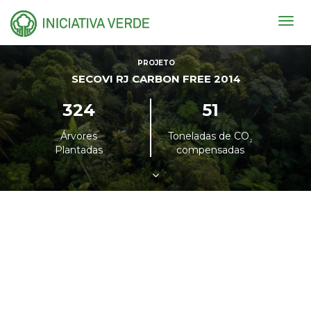
Togg
navig
PROJETO
SECOVI RJ CARBON FREE 2014
324
51
Árvores
Toneladas de CO
²
Plantadas
compensadas