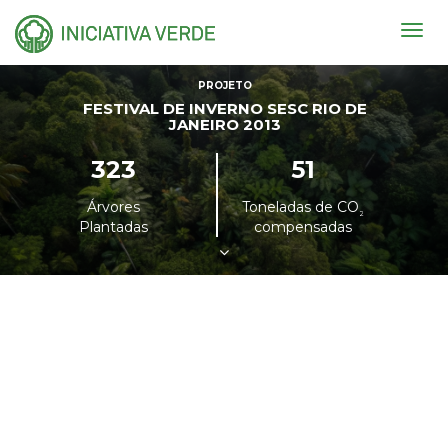
Togg
navig
PROJETO
FESTIVAL DE INVERNO SESC RIO DE
JANEIRO 2013
323
51
Árvores
Toneladas de CO
²
Plantadas
compensadas