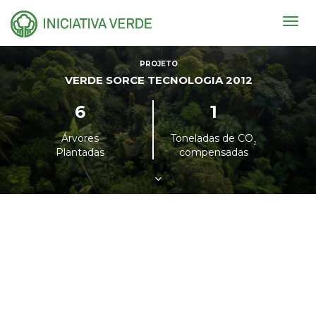
Togg
navig
PROJETO
VERDE SORCE TECNOLOGIA 2012
6
1
Árvores
Toneladas de CO
²
Plantadas
compensadas