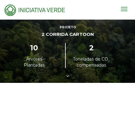
Togg
navig
PROJETO
2 CORRIDA CARTOON
10
2
Árvores
Toneladas de CO
²
Plantadas
compensadas