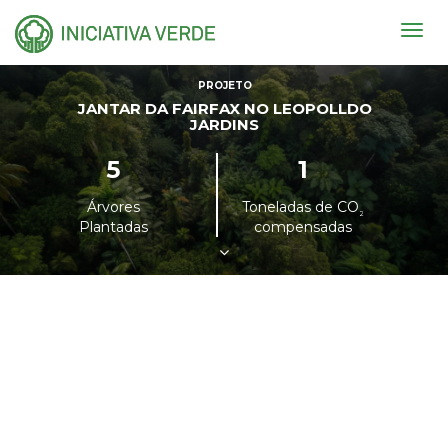
Togg
navig
PROJETO
JANTAR DA FAIRFAX NO LEOPOLLDO
JARDINS
5
1
Árvores
Toneladas de CO
²
Plantadas
compensadas