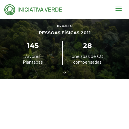
Togg
navig
PROJETO
PESSOAS FÍSICAS 2011
145
28
Árvores
Toneladas de CO
²
Plantadas
compensadas