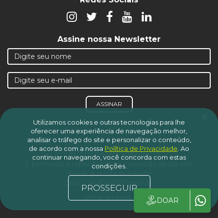
Assine nossa Newsletter
ASSINAR
x
Utilizamos cookies e outras tecnologias para lhe
oferecer uma experiência de navegação melhor,
analisar o tráfego do site e personalizar o conteúdo,
de acordo com a nossa
Política de Privacidade
.
Ao
© 2019 Iniciativa Verde.
continuar navegando, você concorda com estas
É permitida a reprodução do conteúdo deste site,
condições.
desde que citada a fonte
CNPJ 08.606.505/0001-06
PROSSEGUIR
Voltar ao topo
DOAR