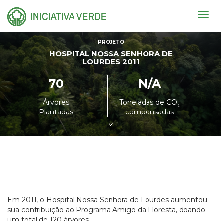
Togg
navig
PROJETO
HOSPITAL NOSSA SENHORA DE
LOURDES 2011
70
N/A
Árvores
Toneladas de CO
²
Plantadas
compensadas
Em 2011, o Hospital Nossa Senhora de Lourdes aumentou
sua contribuição ao Programa Amigo da Floresta, doando
um total de 120 árvores.