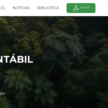
DOAR
CO
NOTÍCIAS
BIBLIOTECA
²
TÁBIL
as