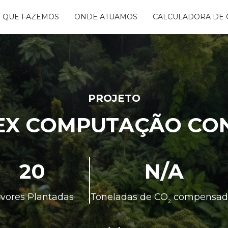
 QUE FAZEMOS
ONDE ATUAMOS
CALCULADORA DE 
NTANDO ÁGUAS
BON FREE
GO DA FLORESTA
S
OGRAMA
CENTES
PROJETO
TAURA RIBEIRA -
EX COMPUTAÇÃO CON
BIO
NTOS
20
N/A
rvores Plantadas
Toneladas de CO
compensad
²