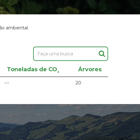
ão ambiental.
Toneladas de CO
Árvores
²
---
20