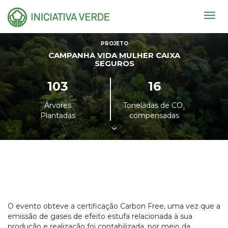
Togg
navig
PROJETO
CAMPANHA VIDA MULHER CAIXA
SEGUROS
103
16
Árvores
Toneladas de CO
²
Plantadas
compensadas
O evento obteve a certificação Carbon Free, uma vez que a
emissão de gases de efeito estufa relacionada à sua
produção e realização foi contabilizada, por meio da