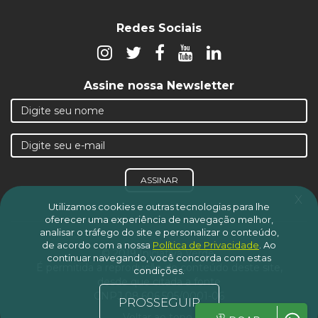
Redes Sociais
Assine nossa Newsletter
ASSINAR
x
Utilizamos cookies e outras tecnologias para lhe
oferecer uma experiência de navegação melhor,
analisar o tráfego do site e personalizar o conteúdo,
de acordo com a nossa
Política de Privacidade
.
Ao
© 2019 Iniciativa Verde.
continuar navegando, você concorda com estas
É permitida a reprodução do conteúdo deste site,
condições.
desde que citada a fonte
CNPJ 08.606.505/0001-06
PROSSEGUIR
Voltar ao topo