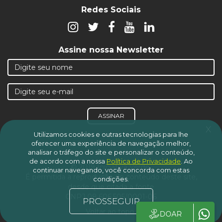
Redes Sociais
Assine nossa Newsletter
ASSINAR
x
Utilizamos cookies e outras tecnologias para lhe
oferecer uma experiência de navegação melhor,
analisar o tráfego do site e personalizar o conteúdo,
de acordo com a nossa
Política de Privacidade
.
Ao
© 2019 Iniciativa Verde.
continuar navegando, você concorda com estas
É permitida a reprodução do conteúdo deste site,
condições.
desde que citada a fonte
CNPJ 08.606.505/0001-06
PROSSEGUIR
Voltar ao topo
DOAR