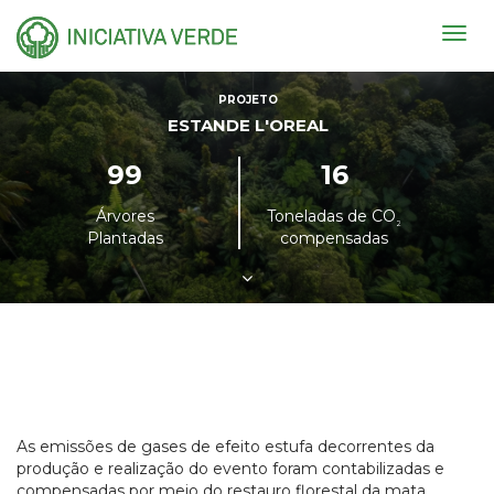
Togg
navig
PROJETO
ESTANDE L'OREAL
99
16
Árvores
Toneladas de CO
²
Plantadas
compensadas
As emissões de gases de efeito estufa decorrentes da
produção e realização do evento foram contabilizadas e
compensadas por meio do restauro florestal da mata