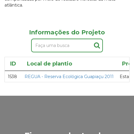
atlântica.
Informações do Projeto
ID
Local de plantio
Pro
1538
REGUA - Reserva Ecológica Guapiaçu 2011
Estand