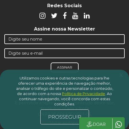
Redes Sociais
Assine nossa Newsletter
ASSINAR
x
Utilizamos cookies e outras tecnologias para lhe
oferecer uma experiência de navegação melhor,
analisar o tráfego do site e personalizar o conteúdo,
de acordo com a nossa
Política de Privacidade
.
Ao
© 2019 Iniciativa Verde.
continuar navegando, você concorda com estas
É permitida a reprodução do conteúdo deste site,
condições.
desde que citada a fonte
CNPJ 08.606.505/0001-06
PROSSEGUIR
Voltar ao topo
DOAR