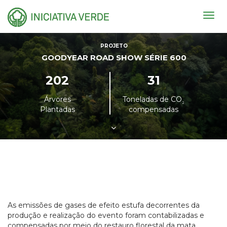
Togg
navig
PROJETO
GOODYEAR ROAD SHOW SÉRIE 600
202
31
Árvores
Toneladas de CO
²
Plantadas
compensadas
As emissões de gases de efeito estufa decorrentes da
produção e realização do evento foram contabilizadas e
compensadas por meio do restauro florestal da mata