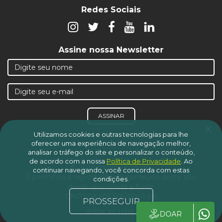
Redes Sociais
Assine nossa Newsletter
ASSINAR
x
Utilizamos cookies e outras tecnologias para lhe
oferecer uma experiência de navegação melhor,
analisar o tráfego do site e personalizar o conteúdo,
de acordo com a nossa
Política de Privacidade
.
Ao
© 2019 Iniciativa Verde.
continuar navegando, você concorda com estas
É permitida a reprodução do conteúdo deste site,
condições.
desde que citada a fonte
CNPJ 08.606.505/0001-06
PROSSEGUIR
Voltar ao topo
DOAR