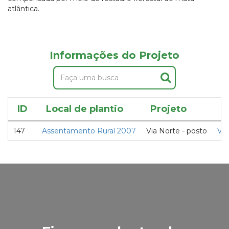
atlântica.
Informações do Projeto
ID
Local de plantio
Projeto
P
147
Assentamento Rural 2007
Via Norte - posto
Via