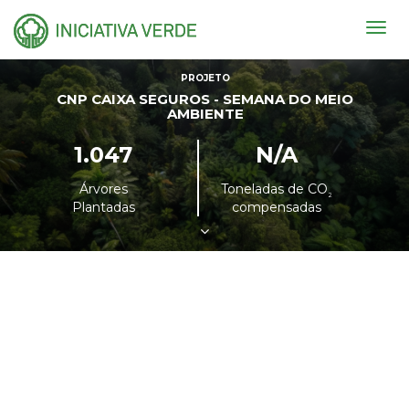
Togg
navig
PROJETO
CNP CAIXA SEGUROS - SEMANA DO MEIO
AMBIENTE
1.047
N/A
Árvores
Toneladas de CO
²
Plantadas
compensadas