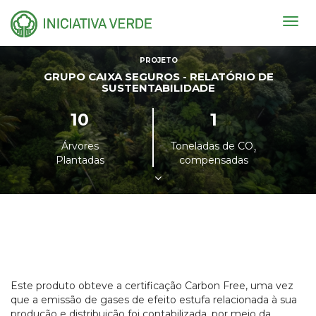
Togg
navig
PROJETO
GRUPO CAIXA SEGUROS - RELATÓRIO DE
SUSTENTABILIDADE
10
1
Árvores
Toneladas de CO
²
Plantadas
compensadas
Este produto obteve a certificação Carbon Free, uma vez
que a emissão de gases de efeito estufa relacionada à sua
produção e distribuição foi contabilizada, por meio da