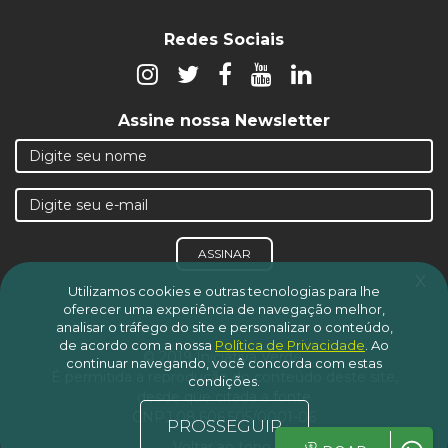
Redes Sociais
Assine nossa Newsletter
ASSINAR
x
Utilizamos cookies e outras tecnologias para lhe
oferecer uma experiência de navegação melhor,
analisar o tráfego do site e personalizar o conteúdo,
de acordo com a nossa
Política de Privacidade
.
Ao
© 2019 Iniciativa Verde.
continuar navegando, você concorda com estas
É permitida a reprodução do conteúdo deste site,
condições.
desde que citada a fonte
CNPJ 08.606.505/0001-06
PROSSEGUIR
Voltar ao topo