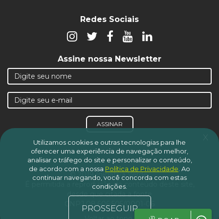
Redes Sociais
Assine nossa Newsletter
ASSINAR
x
Utilizamos cookies e outras tecnologias para lhe
oferecer uma experiência de navegação melhor,
analisar o tráfego do site e personalizar o conteúdo,
de acordo com a nossa
Política de Privacidade
.
Ao
© 2019 Iniciativa Verde.
continuar navegando, você concorda com estas
É permitida a reprodução do conteúdo deste site,
condições.
desde que citada a fonte
CNPJ 08.606.505/0001-06
PROSSEGUIR
Voltar ao topo