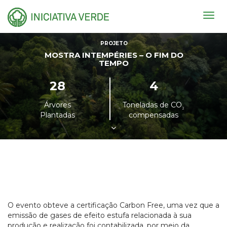
Togg
navig
PROJETO
MOSTRA INTEMPÉRIES – O FIM DO
TEMPO
28
4
Árvores
Toneladas de CO
²
Plantadas
compensadas
O evento obteve a certificação Carbon Free, uma vez que a
emissão de gases de efeito estufa relacionada à sua
produção e realização foi contabilizada, por meio da