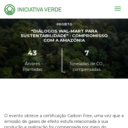
Togg
navig
PROJETO
"DIÁLOGOS WAL-MART PARA
SUSTENTABILIDADE" : COMPROMISSO
COM A AMAZÔNIA
43
7
Árvores
Toneladas de CO
²
Plantadas
compensadas
O evento obteve a certificação Carbon Free, uma vez que a
emissão de gases de efeito estufa relacionada à sua
produção e realização foi compensada por meio do