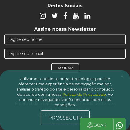
Redes Sociais
Assine nossa Newsletter
ASSINAR
x
Utilizamos cookies e outras tecnologias para lhe
oferecer uma experiência de navegação melhor,
analisar o tráfego do site e personalizar o conteúdo,
de acordo com a nossa
Política de Privacidade
.
Ao
© 2019 Iniciativa Verde.
continuar navegando, você concorda com estas
É permitida a reprodução do conteúdo deste site,
condições.
desde que citada a fonte
CNPJ 08.606.505/0001-06
PROSSEGUIR
Voltar ao topo
DOAR