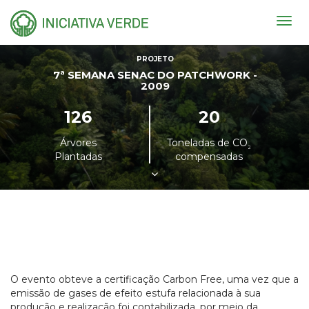
Togg
navig
PROJETO
7ª SEMANA SENAC DO PATCHWORK -
2009
126
20
Árvores
Toneladas de CO
²
Plantadas
compensadas
O evento obteve a certificação Carbon Free, uma vez que a
emissão de gases de efeito estufa relacionada à sua
produção e realização foi contabilizada, por meio da