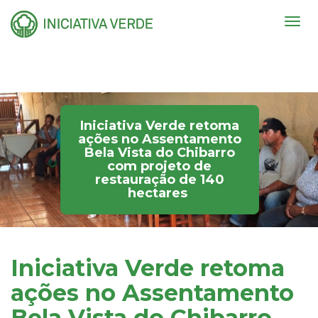
Togg
navig
Iniciativa Verde retoma
ações no Assentamento
Bela Vista do Chibarro
com projeto de
restauração de 140
hectares
Iniciativa Verde retoma
ações no Assentamento
Bela Vista do Chibarro