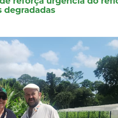
rde reforça urgência do ref
s degradadas