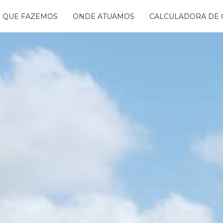
 QUE FAZEMOS
ONDE ATUAMOS
CALCULADORA DE 
NTANDO ÁGUAS
BON FREE
GO DA FLORESTA
S
OGRAMA
CENTES
TAURA RIBEIRA -
BIO
NTOS