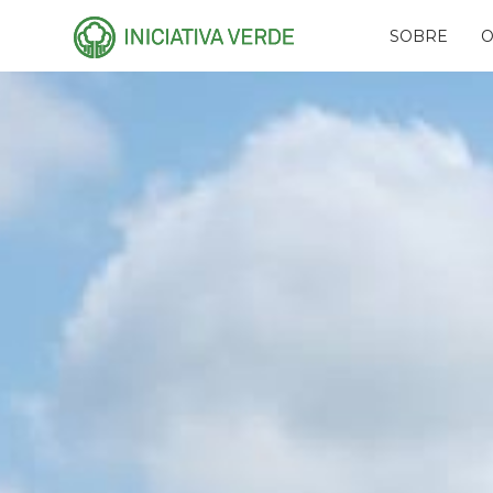
SOBRE
O
HISTÓRIA
PLA
EQUIPE
CAR
CONSELHOS
AMI
RECONHECIMENTO
PR
NAS
PARCEIROS
RES
REDES
FUN
EVE