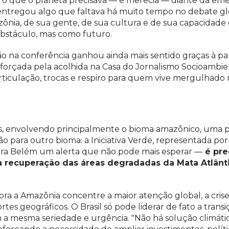
 o que o planeta precisava — e merecia — diante da em
 entregou algo que faltava há muito tempo no debate glo
nia, de sua gente, de sua cultura e de sua capacidade
obstáculo, mas como futuro.
ão na conferência ganhou ainda mais sentido graças à pa
reforçada pela acolhida na Casa do Jornalismo Socioambie
ticulação, trocas e respiro para quem vive mergulhado 
s, envolvendo principalmente o bioma amazônico, uma 
 para outro bioma: a Iniciativa Verde, representada por
ra Belém um alerta que não pode mais esperar —
é pre
a recuperação das áreas degradadas da Mata Atlânt
 a Amazônia concentre a maior atenção global, a crise 
tes geográficos. O Brasil só pode liderar de fato a trans
m a mesma seriedade e urgência. "Não há solução climáti