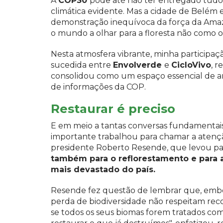
A
COP30
pode até não ter entregado tudo
climática evidente. Mas a cidade de Belém
demonstração inequívoca da força da Amazô
o mundo a olhar para a floresta não como 
Nesta atmosfera vibrante, minha participaç
sucedida entre
Envolverde
e
CicloVivo
, 
consolidou como um espaço essencial de ar
de informações da COP.
Restaurar é preciso
E em meio a tantas conversas fundamentai
importante trabalhou para chamar a atenção
presidente Roberto Resende, que levou pa
também para o reflorestamento e para 
mais devastado do país.
Resende fez questão de lembrar que, embora
perda de biodiversidade não respeitam recor
se todos os seus biomas forem tratados co