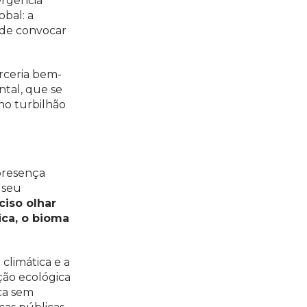
ergência
bal: a
 de convocar
rceria bem-
ntal, que se
no turbilhão
presença
 seu
ciso olhar
ica, o bioma
climática e a
ição ecológica
ca sem