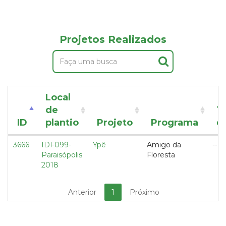
Projetos Realizados
Local
de
T
ID
plantio
Projeto
Programa
d
3666
IDF099-
Ypê
Amigo da
---
Paraisópolis
Floresta
2018
Anterior
1
Próximo