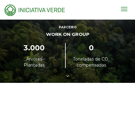
Togg
navig
PARCEIRO
WORK ON GROUP
3.000
0
Árvores
Toneladas de CO
²
Plantadas
compensadas