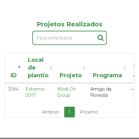
Projetos Realizados
Local
de
T
ID
plantio
Projeto
Programa
d
3594
Extrema
Work On
Amigo da
---
2017
Group
Floresta
Anterior
1
Próximo