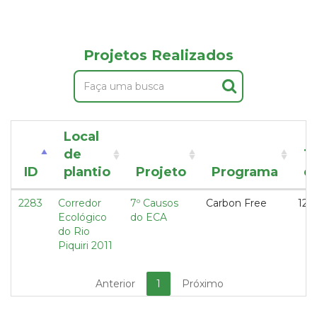
Projetos Realizados
Local
de
T
ID
plantio
Projeto
Programa
d
2283
Corredor
7º Causos
Carbon Free
12,5
Ecológico
do ECA
do Rio
Piquiri 2011
Anterior
1
Próximo