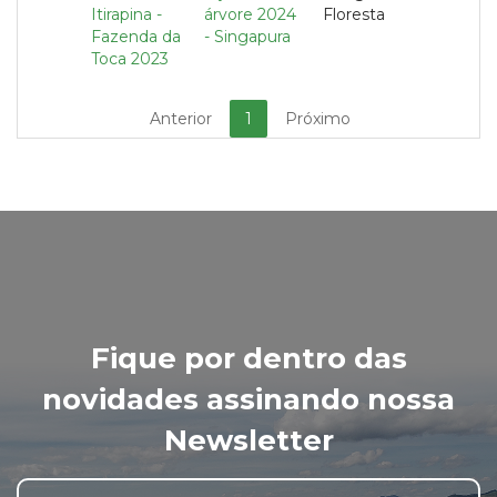
Itirapina -
árvore 2024
Floresta
Fazenda da
- Singapura
Toca 2023
Anterior
1
Próximo
Fique por dentro das
novidades assinando nossa
Newsletter