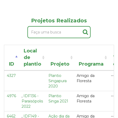
Projetos Realizados
Local
de
T
ID
plantio
Projeto
Programa
d
4327
Plantio
Amigo da
---
Singapura
Floresta
2020
4976
,
IDF136 -
Plantio
Amigo da
---
Paraisópolis
Singa 2021
Floresta
2022
6462
,
IDF149 -
Ação dia da
Amigo da
---