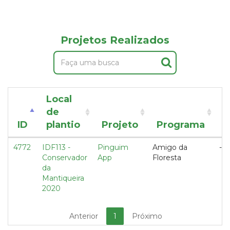
Projetos Realizados
Local
de
T
ID
plantio
Projeto
Programa
d
4772
IDF113 -
Pinguim
Amigo da
---
Conservador
App
Floresta
da
Mantiqueira
2020
Anterior
1
Próximo