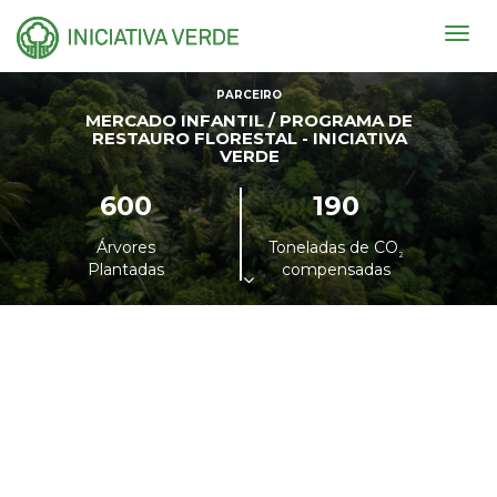
Togg
navig
PARCEIRO
MERCADO INFANTIL / PROGRAMA DE
RESTAURO FLORESTAL - INICIATIVA
VERDE
600
190
Árvores
Toneladas de CO
²
Plantadas
compensadas