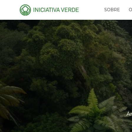
SOBRE
O
HISTÓRIA
PLA
EQUIPE
CAR
CONSELHOS
AMI
RECONHECIMENTO
PR
NAS
PARCEIROS
RES
REDES
FUN
EVE
Á