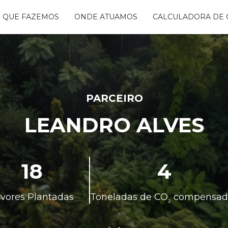
 QUE FAZEMOS
ONDE ATUAMOS
CALCULADORA DE 
NTANDO ÁGUAS
BON FREE
GO DA FLORESTA
S
OGRAMA
CENTES
PARCEIRO
TAURA RIBEIRA -
LEANDRO ALVES
BIO
NTOS
18
4
rvores Plantadas
Toneladas de CO
compensad
²