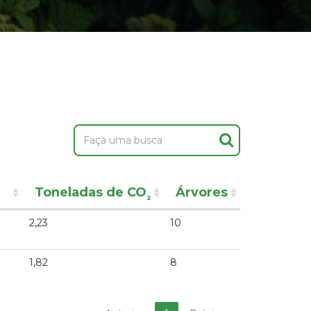
Toneladas de CO
Árvores
²
2,23
10
1,82
8