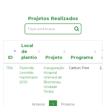
Projetos Realizados
Local
de
T
ID
plantio
Projeto
Programa
d
1154
Fazenda
Inauguração
Carbon Free
2,15
Leonildo
Hospital
Hachmann
Unimed de
2010
Blumenau
Unidade
Timbó
Anterior
1
Próximo