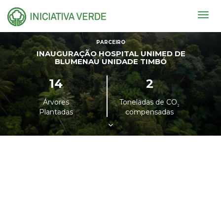
Togg
navig
PARCEIRO
INAUGURAÇÃO HOSPITAL UNIMED DE
BLUMENAU UNIDADE TIMBÓ
14
2
Árvores
Toneladas de CO
²
Plantadas
compensadas