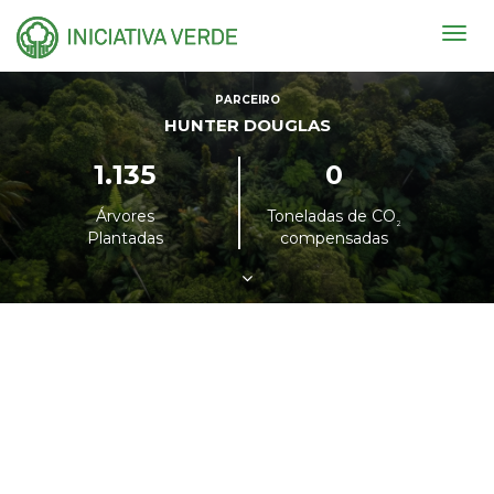
Togg
navig
PARCEIRO
HUNTER DOUGLAS
1.135
0
Árvores
Toneladas de CO
²
Plantadas
compensadas