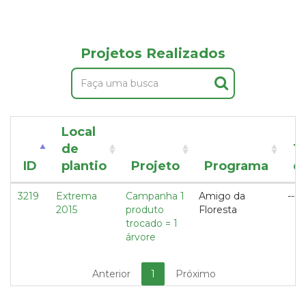
Projetos Realizados
Local
de
T
ID
plantio
Projeto
Programa
d
3219
Extrema
Campanha 1
Amigo da
---
2015
produto
Floresta
trocado = 1
árvore
Anterior
1
Próximo