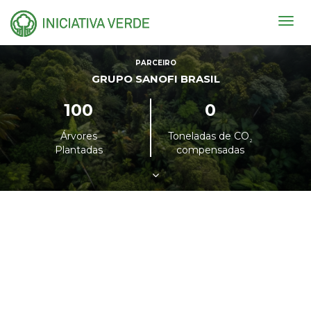
Togg
navig
PARCEIRO
GRUPO SANOFI BRASIL
100
0
Árvores
Toneladas de CO
²
Plantadas
compensadas