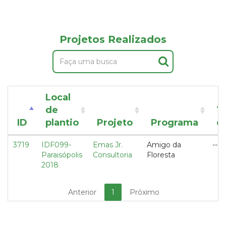
Projetos Realizados
Local
de
T
ID
plantio
Projeto
Programa
d
3719
IDF099-
Emas Jr.
Amigo da
---
Paraisópolis
Consultoria
Floresta
2018
Anterior
1
Próximo