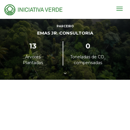
Togg
navig
PARCEIRO
EMAS JR. CONSULTORIA
13
0
Árvores
Toneladas de CO
²
Plantadas
compensadas