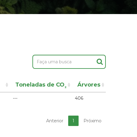
Toneladas de CO
Árvores
²
---
406
Anterior
1
Próximo