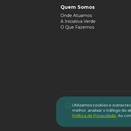
Quem Somos
Onde Atuamos
A Iniciativa Verde
O Que Fazemos
Utilizamos cookies e outras t
melhor, analisar o tráfego do 
É per
Política de Privacidade
.
Ao con