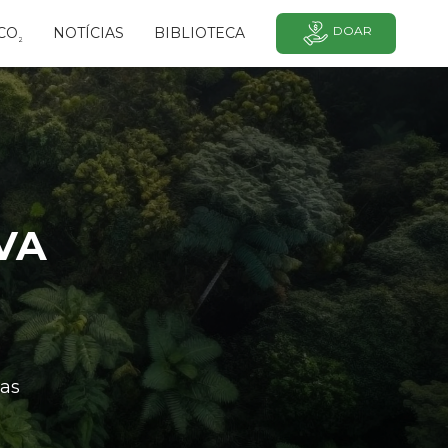
DOAR
CO
NOTÍCIAS
BIBLIOTECA
²
VA
as