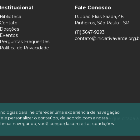
Institucional
Fale Conosco
Biblioteca
R. João Elias Saada, 46
Contato
Pinheiros, São Paulo - SP
Doações
(11) 3647-9293
Eventos
contato@iniciativaverde.org.b
Perguntas Frequentes
Política de Privacidade
© 2019 Iniciativa Verde.
ecnologias para lhe oferecer uma experiência de navegação
site e personalizar o conteúdo, de acordo com a nossa
mitida a reprodução do conteúdo deste site, desde que citada a
tinuar navegando, você concorda com estas condições.
CNPJ 08.606.505/0001-06