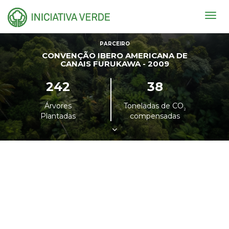
Togg
navig
PARCEIRO
CONVENÇÃO IBERO AMERICANA DE
CANAIS FURUKAWA - 2009
242
38
Árvores
Toneladas de CO
²
Plantadas
compensadas