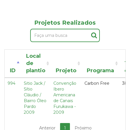
Projetos Realizados
Local
de
T
ID
plantio
Projeto
Programa
d
994
Sitio Jack /
Convenção
Carbon Free
38,
Sítio
Ibero
Cláudio /
Americana
Bairro Óleo
de Canais
Pardo
Furukawa -
2009
2009
Anterior
1
Próximo