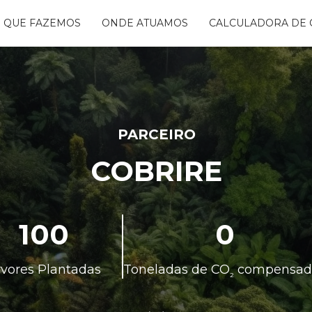
 QUE FAZEMOS
ONDE ATUAMOS
CALCULADORA DE 
NTANDO ÁGUAS
BON FREE
GO DA FLORESTA
S
OGRAMA
CENTES
PARCEIRO
TAURA RIBEIRA -
COBRIRE
BIO
NTOS
100
0
rvores Plantadas
Toneladas de CO
compensad
²