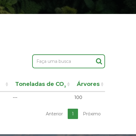
Toneladas de CO
Árvores
²
---
100
Anterior
1
Próximo