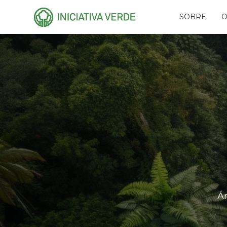
SOBRE
O
HISTÓRIA
PLA
EQUIPE
CAR
CONSELHOS
AMI
RECONHECIMENTO
PR
NAS
PARCEIROS
RES
REDES
FUN
EVE
Á