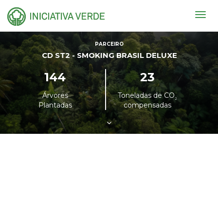
Togg
navig
PARCEIRO
CD ST2 - SMOKING BRASIL DELUXE
144
23
Árvores
Toneladas de CO
²
Plantadas
compensadas