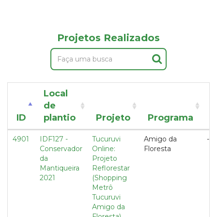
Projetos Realizados
Local
de
T
ID
plantio
Projeto
Programa
d
4901
IDF127 -
Tucuruvi
Amigo da
---
Conservador
Online:
Floresta
da
Projeto
Mantiqueira
Reflorestar
2021
(Shopping
Metrô
Tucuruvi
Amigo da
Floresta)