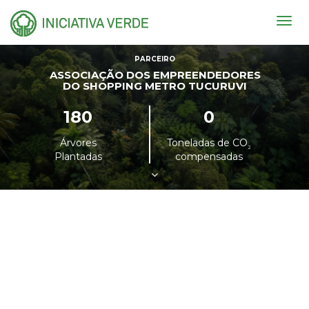
Togg
navig
PARCEIRO
ASSOCIAÇÃO DOS EMPREENDEDORES
DO SHOPPING METRO TUCURUVI
180
0
Árvores
Toneladas de CO
²
Plantadas
compensadas