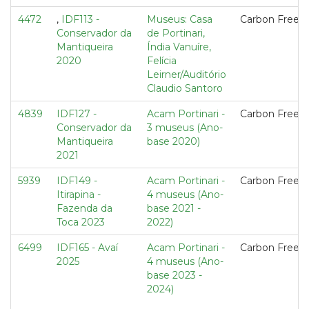
4472
,
IDF113 -
Museus: Casa
Carbon Free
Conservador da
de Portinari,
Mantiqueira
Índia Vanuíre,
2020
Felícia
Leirner/Auditório
Claudio Santoro
4839
IDF127 -
Acam Portinari -
Carbon Free
Conservador da
3 museus (Ano-
Mantiqueira
base 2020)
2021
5939
IDF149 -
Acam Portinari -
Carbon Free
Itirapina -
4 museus (Ano-
Fazenda da
base 2021 -
Toca 2023
2022)
6499
IDF165 - Avaí
Acam Portinari -
Carbon Free
2025
4 museus (Ano-
base 2023 -
2024)