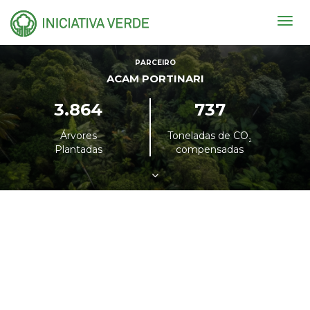
Togg
navig
PARCEIRO
ACAM PORTINARI
3.864
737
Árvores
Toneladas de CO
²
Plantadas
compensadas