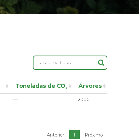
Toneladas de CO
Árvores
²
---
12000
Anterior
1
Próximo