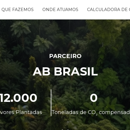
 QUE FAZEMOS
ONDE ATUAMOS
CALCULADORA DE 
NTANDO ÁGUAS
BON FREE
GO DA FLORESTA
S
OGRAMA
CENTES
PARCEIRO
TAURA RIBEIRA -
AB BRASIL
BIO
NTOS
12.000
0
rvores Plantadas
Toneladas de CO
compensad
²