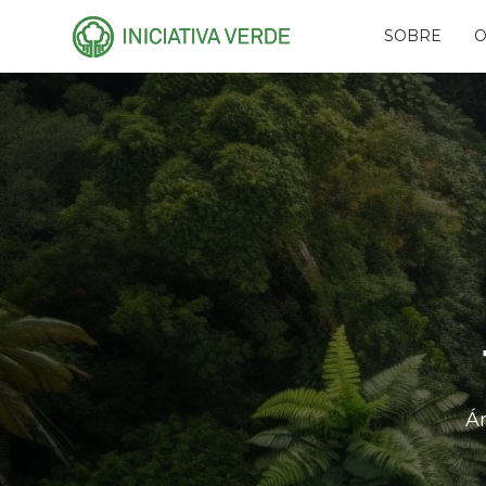
SOBRE
O
HISTÓRIA
PLA
EQUIPE
CAR
CONSELHOS
AMI
RECONHECIMENTO
PR
NAS
PARCEIROS
RES
REDES
FUN
EVE
Á