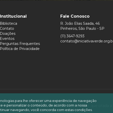
Institucional
Fale Conosco
Biblioteca
R. João Elias Saada, 46
Contato
Pinheiros, São Paulo - SP
Doações
(11) 3647-9293
Eventos
contato@iniciativaverde.org.b
Perguntas Frequentes
Política de Privacidade
© 2019 Iniciativa Verde.
ecnologias para lhe oferecer uma experiência de navegação
site e personalizar o conteúdo, de acordo com a nossa
mitida a reprodução do conteúdo deste site, desde que citada a
tinuar navegando, você concorda com estas condições.
CNPJ 08.606.505/0001-06