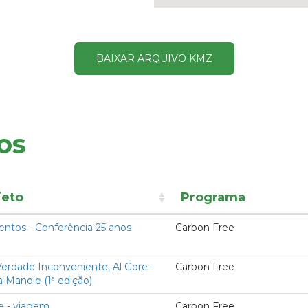
BAIXAR ARQUIVO KMZ
os
jeto
Programa
ntos - Conferência 25 anos
Carbon Free
rdade Inconveniente, Al Gore -
Carbon Free
a Manole (1ª edição)
e - viagem
Carbon Free