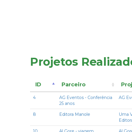
Projetos Realizad
ID
Parceiro
Pro
4
AG Eventos - Conferência
AG Eve
25 anos
8
Editora Manole
Uma Ve
Editor
10
Al Gore - viagem
Al Gor