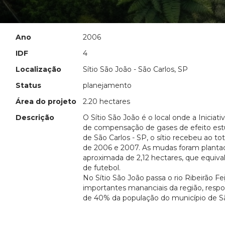
Ano
2006
IDF
4
Localização
Sítio São João - São Carlos, SP
Status
planejamento
Área do projeto
2.20 hectares
Descrição
O Sítio São João é o local onde a Iniciati
de compensação de gases de efeito estu
de São Carlos - SP, o sítio recebeu ao to
de 2006 e 2007. As mudas foram plant
aproximada de 2,12 hectares, que equiv
de futebol.
No Sítio São João passa o rio Ribeirão F
importantes mananciais da região, resp
de 40% da população do município de Sã