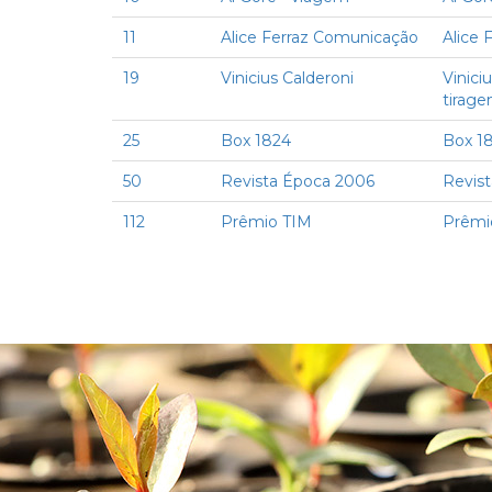
11
Alice Ferraz Comunicação
Alice 
19
Vinicius Calderoni
Vinici
tirage
25
Box 1824
Box 1
50
Revista Época 2006
Revis
112
Prêmio TIM
Prêmi