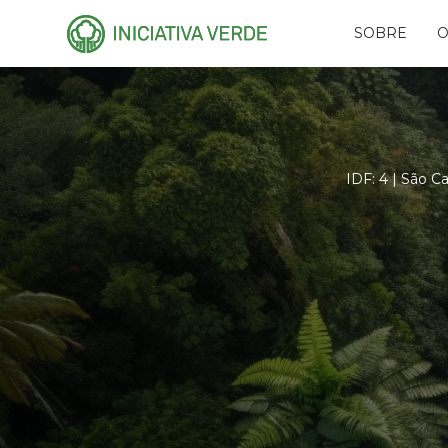
SOBRE
O
HISTÓRIA
PLA
EQUIPE
CAR
CONSELHOS
AMI
RECONHECIMENTO
PR
IDF: 4 | São C
NAS
PARCEIROS
RES
REDES
FUN
EVE