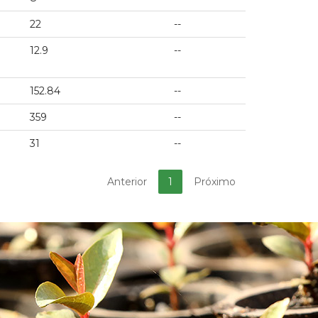
22
--
12.9
--
152.84
--
359
--
31
--
Anterior
1
Próximo