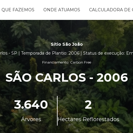
 QUE FAZEMOS
ONDE ATUAMOS
CALCULADORA DE 
NTANDO ÁGUAS
BON FREE
GO DA FLORESTA
Sítio São João
S
OGRAMA
arlos - SP | Temporada de Plantio: 2006 | Status de execução: 
CENTES
Financiamento: Carbon Free
TAURA RIBEIRA -
BIO
SÃO CARLOS - 2006
NTOS
3.640
2
Árvores
Hectares Reflorestados