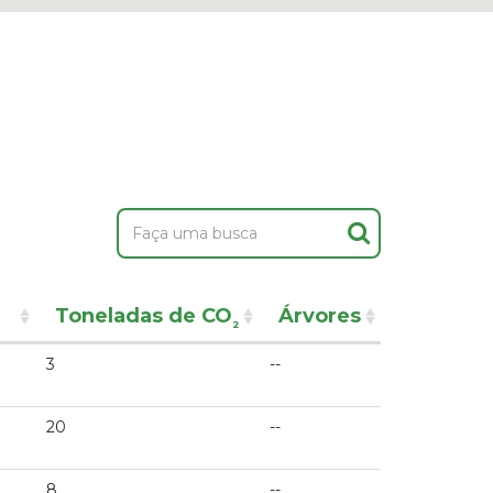
Toneladas de CO
Árvores
²
3
--
20
--
8
--