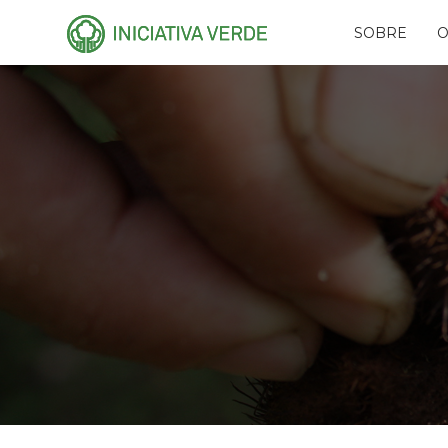
SOBRE
O
HISTÓRIA
PLA
EQUIPE
CAR
CONSELHOS
AMI
RECONHECIMENTO
PR
NAS
PARCEIROS
RES
REDES
FUN
EVE