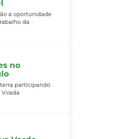
l
rão a oportunidade
trabalho da
es no
lo
terra participando
 Virada