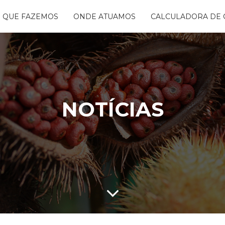
 QUE FAZEMOS
ONDE ATUAMOS
CALCULADORA DE 
NTANDO ÁGUAS
BON FREE
GO DA FLORESTA
S
OGRAMA
CENTES
NOTÍCIAS
TAURA RIBEIRA -
BIO
NTOS