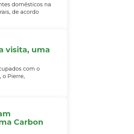
ntes domésticos na
ais, de acordo
 visita, uma
ocupados com o
 o Pierre,
ram
ama Carbon