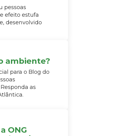
u pessoas
 efeito estufa
e, desenvolvido
o ambiente?
ial para o Blog do
essoas
! Responda as
tlântica.
m a ONG