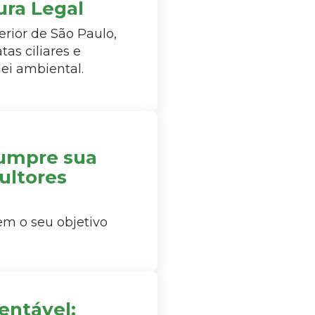
ura Legal
erior de São Paulo,
as ciliares e
ei ambiental.
cumpre sua
cultores
em o seu objetivo
entável: