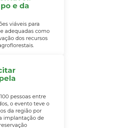
po e da
ões viáveis para
s e adequadas como
rvação dos recursos
roflorestais.
itar
pela
100 pessoas entre
dos, o evento teve o
cos da região por
a implantação de
Preservação