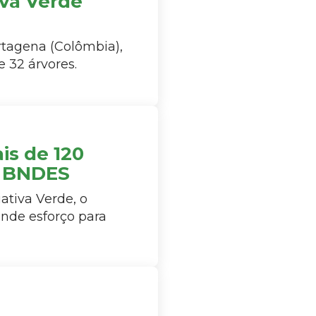
iva Verde
rtagena (Colômbia),
 32 árvores.
is de 120
o BNDES
ativa Verde, o
nde esforço para